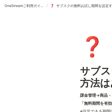
OneStreamご利用ガイド | 使い方の案内
/
❓
サブス
方法は
課金管理→商品・
「無料期間を有効
※設定できる期間